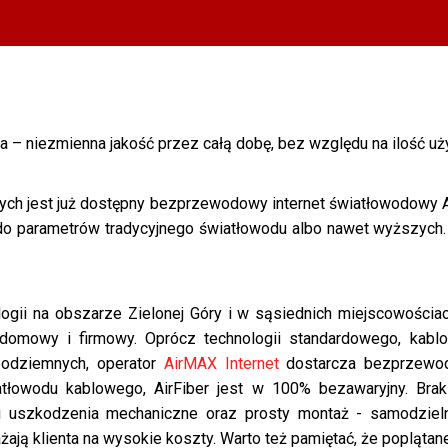
 – niezmienna jakość przez całą dobę, bez względu na ilość u
nych jest już dostępny bezprzewodowy internet światłowodowy A
do parametrów tradycyjnego światłowodu albo nawet wyższych.
ogii na obszarze Zielonej Góry i w sąsiednich miejscowościach
et domowy i firmowy. Oprócz technologii standardowego, kab
podziemnych, operator
AirMAX Internet
dostarcza bezprzewod
tłowodu kablowego, AirFiber jest w 100% bezawaryjny. Bra
i uszkodzenia mechaniczne oraz prosty montaż - samodzieln
ają klienta na wysokie koszty. Warto też pamiętać, że poplątane