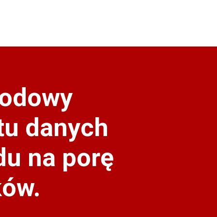
wodowy
itu danych
du na porę
ków.