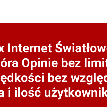
x Internet Światło
óra Opinie bez lim
prędkości bez wzglę
a i ilość użytkowni