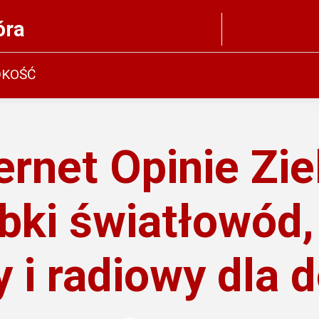
óra
DKOŚĆ
ernet Opinie Zie
bki światłowód,
 i radiowy dla 