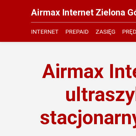
Airmax Internet Zielona G
INTERNET
PREPAID
ZASIĘG
PRĘ
Airmax Int
ultraszy
stacjonarny